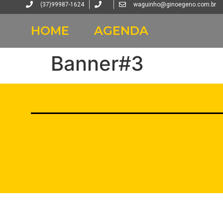
(37)99987-1624
waguinho@ginoegeno.com.br
HOME
AGENDA
Banner#3